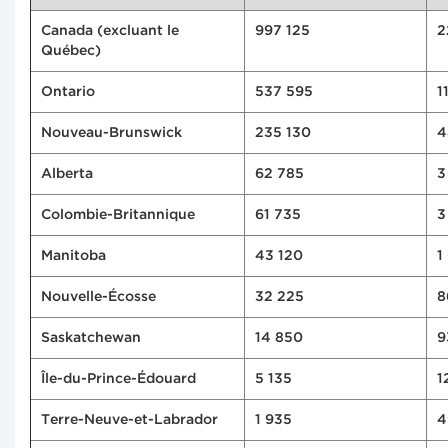
Canada (excluant le
997 125
2
Québec)
Ontario
537 595
1
Nouveau-Brunswick
235 130
4
Alberta
62 785
3
Colombie-Britannique
61 735
3
Manitoba
43 120
1
Nouvelle-Écosse
32 225
8
Saskatchewan
14 850
9
Île-du-Prince-Édouard
5 135
1
Terre-Neuve-et-Labrador
1 935
4