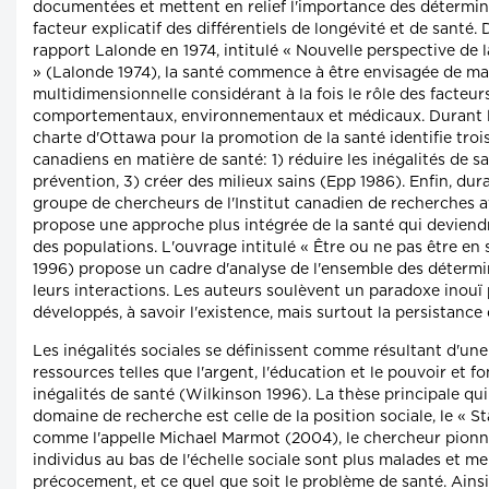
documentées et mettent en relief l'importance des déterm
facteur explicatif des différentiels de longévité et de santé.
rapport Lalonde en 1974, intitulé « Nouvelle perspective de 
» (Lalonde 1974), la santé commence à être envisagée de ma
multidimensionnelle considérant à la fois le rôle des facteur
comportementaux, environnementaux et médicaux. Durant le
charte d'Ottawa pour la promotion de la santé identifie troi
canadiens en matière de santé: 1) réduire les inégalités de sa
prévention, 3) créer des milieux sains (Epp 1986). Enfin, dur
groupe de chercheurs de l'Institut canadien de recherches 
propose une approche plus intégrée de la santé qui deviend
des populations. L'ouvrage intitulé « Être ou ne pas être en s
1996) propose un cadre d'analyse de l'ensemble des détermin
leurs interactions. Les auteurs soulèvent un paradoxe inouï
développés, à savoir l'existence, mais surtout la persistance 
Les inégalités sociales se définissent comme résultant d'une 
ressources telles que l'argent, l'éducation et le pouvoir et f
inégalités de santé (Wilkinson 1996). La thèse principale qu
domaine de recherche est celle de la position sociale, le « S
comme l'appelle Michael Marmot (2004), le chercheur pionn
individus au bas de l'échelle sociale sont plus malades et m
précocement, et ce quel que soit le problème de santé. Ainsi