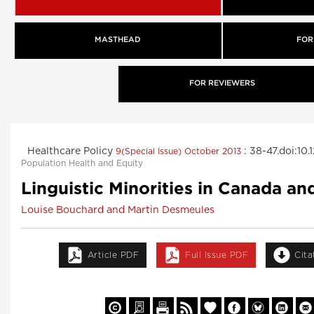
MASTHEAD
FOR
FOR REVIEWERS
Healthcare Policy
: 38-47.doi:10
9(Special Issue) October 2013
Population Health and Equity
Linguistic Minorities in Canada an
Louise Bouchard and Martin Desmeules
Article PDF
Full Issue PDF
Cita