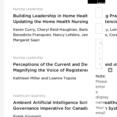
Write C
Nursing Leadership
Building Leadership in Home Health Nursing Pra
Updating the Home Health Nursing Competenci
Karen Curry, Cheryl Reid-Haughian, Barbara Chyzzy, Lei
Benedicte Franquien, Nancy Lefebre, Jennifer Little, Co
Margaret Saari
Nursing Leadership
Perceptions of the Current and Desired Brand of
Magnifying the Voice of Registered Nurses
Note:
Kathleen Miller and Leanne Topola
Please
enter
a
Healthcare Quarterly
display
name.
Ambient Artificial Intelligence Scribes in Health
Your
Governance Imperative for Canadian Health Sys
email
Frank Vounasis