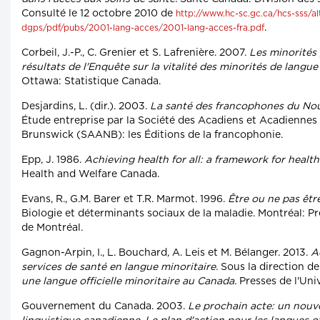
Consulté le 12 octobre 2010 de
http://www.hc-sc.gc.ca/hcs-sss/a
.
dgps/pdf/pubs/2001-lang-acces/2001-lang-acces-fra.pdf
Corbeil, J.-P., C. Grenier et S. Lafrenière. 2007.
Les minorités 
résultats de l'Enquête sur la vitalité des minorités de langue o
Ottawa: Statistique Canada.
Desjardins, L. (dir.). 2003.
La santé des francophones du No
Étude entreprise par la Société des Acadiens et Acadienne
Brunswick (SAANB): les Éditions de la francophonie.
Epp, J. 1986.
Achieving health for all: a framework for healt
Health and Welfare Canada.
Evans, R., G.M. Barer et T.R. Marmot. 1996.
Être ou ne pas êtr
Biologie et déterminants sociaux de la maladie. Montréal: Pr
de Montréal.
Gagnon-Arpin, I., L. Bouchard, A. Leis et M. Bélanger. 2013.
A
services de santé en langue minoritaire.
Sous la direction de
une langue officielle minoritaire au Canada.
Presses de l'Univ
Gouvernement du Canada. 2003.
Le prochain acte: un nouve