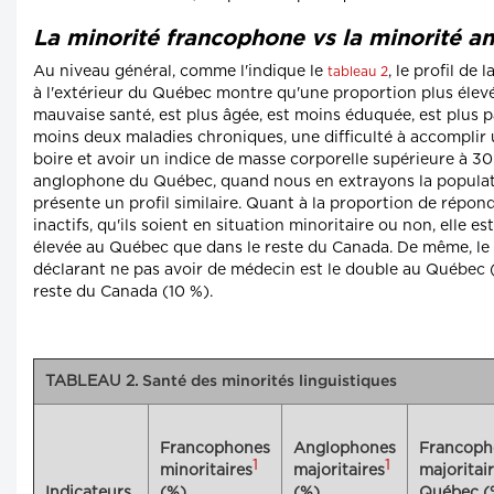
La minorité francophone vs la minorité a
Au niveau général, comme l'indique le
, le profil de
tableau 2
à l'extérieur du Québec montre qu'une proportion plus élevé
mauvaise santé, est plus âgée, est moins éduquée, est plus p
moins deux maladies chroniques, une difficulté à accomplir 
boire et avoir un indice de masse corporelle supérieure à 3
anglophone du Québec, quand nous en extrayons la populat
présente un profil similaire. Quant à la proportion de répon
inactifs, qu'ils soient en situation minoritaire ou non, elle e
élevée au Québec que dans le reste du Canada. De même, l
déclarant ne pas avoir de médecin est le double au Québec 
reste du Canada (10 %).
TABLEAU 2.
Santé des minorités linguistiques
Francophones
Anglophones
Francoph
1
1
minoritaires
majoritaires
majoritai
Indicateurs
(%)
(%)
Québec (