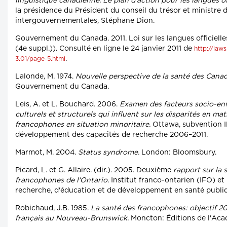
linguistique canadienne. Le plan d'action pour les langues off
la présidence du Président du conseil du trésor et ministre d
intergouvernementales, Stéphane Dion.
Gouvernement du Canada. 2011. Loi sur les langues officielles 
(4e suppl.)). Consulté en ligne le 24 janvier 2011 de
http://laws
.
3.01/page-5.html
Lalonde, M. 1974.
Nouvelle perspective de la santé des Canad
Gouvernement du Canada.
Leis, A. et L. Bouchard. 2006.
Examen des facteurs socio-en
culturels et structurels qui influent sur les disparités en ma
francophones en situation minoritaire.
Ottawa, subvention 
développement des capacités de recherche 2006–2011.
Marmot, M. 2004.
Status syndrome.
London: Bloomsbury.
Picard, L. et G. Allaire. (dir.). 2005. Deuxième
rapport sur la 
francophones de l'Ontario.
Institut franco-ontarien (IFO) e
recherche, d'éducation et de développement en santé publi
Robichaud, J.B. 1985.
La santé des francophones: objectif 20
français au Nouveau-Brunswick.
Moncton: Éditions de l'Acad