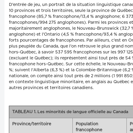
D'entrée de jeu, un portrait de la situation linguistique can
10 provinces et trois territoires, seule la province de Québe
francophone (85,7 % francophone/13,4 % anglophone; 6 37
francophones/994 275 anglophones). Parmi les provinces et 
majoritairement anglophones, le Nouveau-Brunswick (32,7 
anglophone) et l'Ontario (4,5 % francophone/93,4 % anglop
forts pourcentages de francophones. Par ailleurs, c'est en On
plus peuplée du Canada, que l'on retrouve le plus grand n
hors-Québec, à savoir 537 595 francophones sur les 997 12
(excluant le Québec); ils représentent ainsi tout près de 54
francophone hors-Québec. Sur cette échelle, le Nouveau-Br
%; suivent l'Alberta (6,3 %) et la Colombie-Britannique (6,2 %
nationale, on compte ainsi tout près de 2 millions (1 991 85
en contexte linguistique minoritaire, en anglais au Québec e
autres provinces et territoires canadiens.
TABLEAU 1.
Les minorités de langue officielle au Canada
Province/territoire
Population
P
francophone
a