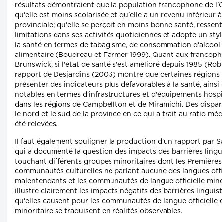
résultats démontraient que la population francophone de l'O
qu'elle est moins scolarisée et qu'elle a un revenu inférieur
provinciale; qu'elle se perçoit en moins bonne santé, resse
limitations dans ses activités quotidiennes et adopte un style
la santé en termes de tabagisme, de consommation d'alcool
alimentaire (Boudreau et Farmer 1999). Quant aux francop
Brunswick, si l'état de santé s'est amélioré depuis 1985 (Rob
rapport de Desjardins (2003) montre que certaines régions
présenter des indicateurs plus défavorables à la santé, ainsi
notables en termes d'infrastructures et d'équipements hosp
dans les régions de Campbellton et de Miramichi. Des dispa
le nord et le sud de la province en ce qui a trait au ratio m
été relevées.
Il faut également souligner la production d'un rapport par 
qui a documenté la question des impacts des barrières lingu
touchant différents groupes minoritaires dont les Premières 
communautés culturelles ne parlant aucune des langues offic
malentendants et les communautés de langue officielle minor
illustre clairement les impacts négatifs des barrières linguis
qu'elles causent pour les communautés de langue officielle 
minoritaire se traduisent en réalités observables.