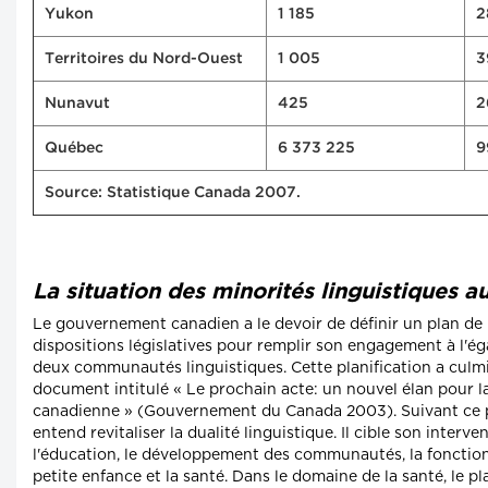
Yukon
1 185
2
Territoires du Nord-Ouest
1 005
3
Nunavut
425
2
Québec
6 373 225
9
Source: Statistique Canada 2007.
La situation des minorités linguistiques 
Le gouvernement canadien a le devoir de définir un plan d
dispositions législatives pour remplir son engagement à l'éga
deux communautés linguistiques. Cette planification a culm
document intitulé « Le prochain acte: un nouvel élan pour la
canadienne » (Gouvernement du Canada 2003). Suivant ce pla
entend revitaliser la dualité linguistique. Il cible son interve
l'éducation, le développement des communautés, la fonction 
petite enfance et la santé. Dans le domaine de la santé, le pl