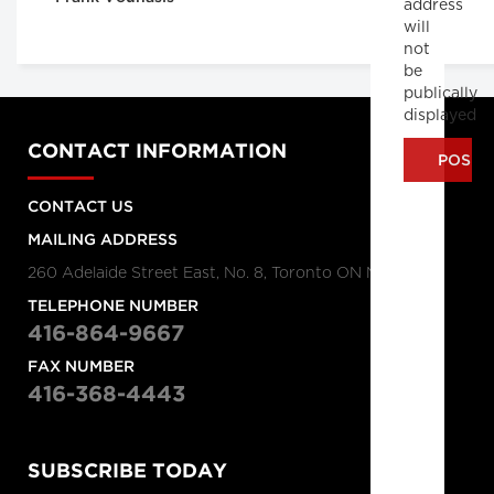
address
will
not
be
publically
displayed
CONTACT INFORMATION
CONTACT US
MAILING ADDRESS
260 Adelaide Street East, No. 8, Toronto ON M5A 1N1
TELEPHONE NUMBER
416-864-9667
FAX NUMBER
416-368-4443
SUBSCRIBE TODAY