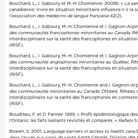
Bouchard, L., I. Gaboury et M.-H Chomienne. 2009b. « La sa
canadienne: Vivre en situation minoritaire influence-t-il la 
l'association des médecins de langue française
42(2).
Bouchard, L., I. Gaboury, M.-H. Chomienne et I. Gagnon-Arpi
des communautés francophones minoritaires au Canada.
Ré
interdisciplinaire sur la santé des francophones en situatio
(RISF).
Bouchard, L., I. Gaboury, M.-H. Chomienne et I. Gagnon-Arpi
des communautés anglophones minoritaires au Québec,
Rés
interdisciplinaire sur la santé des francophones en situatio
(RISF).
Bouchard, L., I. Gaboury, M.-H. Chomienne and I. Gagnon-Ar
des communautés minoritaires au Canada.
Ottawa: Réseau 
interdisciplinaire sur la santé des francophones en context
(RISF).
Boudreau, F. et D. Farmer. 1999. « Profil épidémiologique d
l'Ontario: les faits saillants revisités et comparés. »
Reflets
5:
Bowen, S. 2001.
Language barriers in access to health care/B
dans l'accès aux soins de santé.
Santé Canada: Division des 