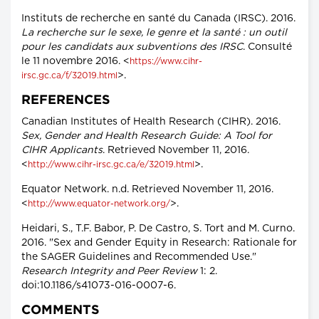
Instituts de recherche en santé du Canada (IRSC). 2016.
La recherche sur le sexe, le genre et la santé : un outil
pour les candidats aux subventions des IRSC
. Consulté
le 11 novembre 2016. <
https://www.cihr-
>.
irsc.gc.ca/f/32019.html
REFERENCES
Canadian Institutes of Health Research (CIHR). 2016.
Sex, Gender and Health Research Guide: A Tool for
CIHR Applicants
. Retrieved November 11, 2016.
<
>.
http://www.cihr-irsc.gc.ca/e/32019.html
Equator Network. n.d. Retrieved November 11, 2016.
<
>.
http://www.equator-network.org/
Heidari, S., T.F. Babor, P. De Castro, S. Tort and M. Curno.
2016. "Sex and Gender Equity in Research: Rationale for
the SAGER Guidelines and Recommended Use."
Research Integrity and Peer Review
1: 2.
doi:10.1186/s41073-016-0007-6.
COMMENTS