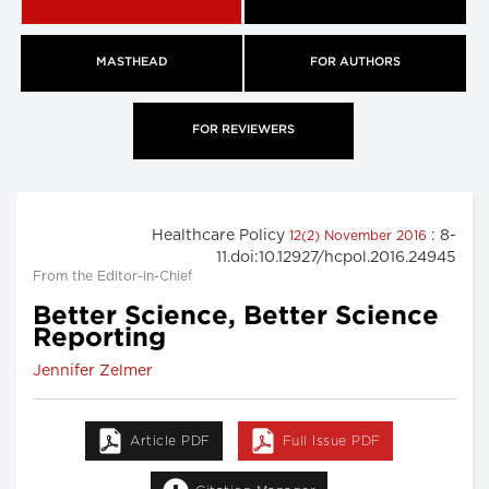
MASTHEAD
FOR AUTHORS
FOR REVIEWERS
Healthcare Policy
: 8-
12(2) November 2016
11.doi:10.12927/hcpol.2016.24945
From the Editor-in-Chief
Better Science, Better Science
Reporting
Jennifer Zelmer
Article PDF
Full Issue PDF